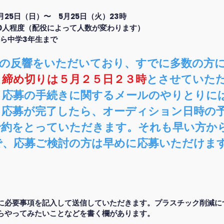
月25日（日）〜 5月25日（火
）
23時
0人程度
（配役によって人数が変わります）
から中学3年生
まで
上の反響をいただいており、すでに多数の方
、
締め切りは５月２５日２３時
とさせていた
。応募の手続きに関するメールのやりとりに
、応募が完了したら、オーディション日時の
予約をとっていただきます。それも早い方か
で、応募ご検討の方は早めに応募いただけま
。
に必要事項を記入して送信していただきます。プラスチック削減に
らやってみたいことなどを書く欄があります。