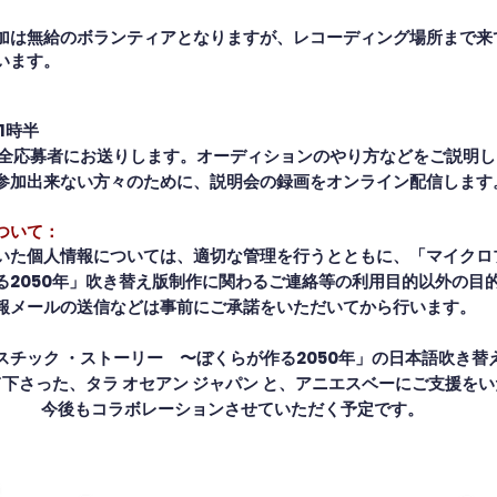
加は無給のボランティアとなりますが、レコーディング場所まで来
います。
1時半
は全応募者にお送りします。オーディションのやり方などをご説明
参加出来ない方々のために、説明会の録画をオンライン配信します
ついて：
いた個人情報については、適切な管理を行うとともに、「マイクロ
る2050年」吹き替え版制作に関わるご連絡等
の利用目的以外の目
報メールの送信などは事前にご承諾をいただいてから行います。
スチック ・ストーリー 〜ぼくらが作る2050年」の日本語吹き替
下さった、タラ オセアン ジャパン と、アニエスベーにご支援を
今後もコラボレーションさせていただく予定です。