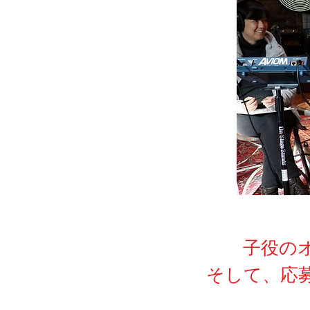
子役の
そして、応