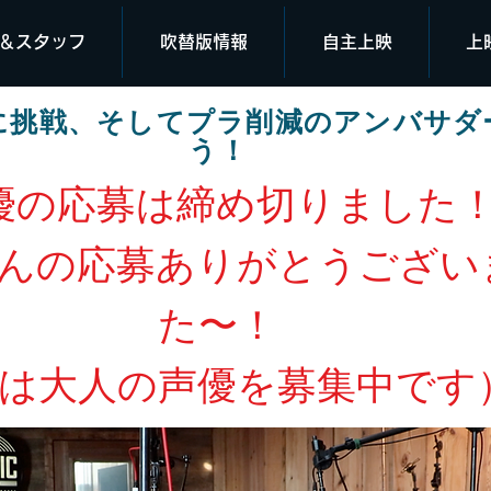
＆スタッフ
吹替版情報
自主上映
上
に挑戦、そしてプラ削減のアンバサダ
う！
優の応募は締め切りました
んの応募ありがとうござい
た〜！
今は大人の声優を募集中です