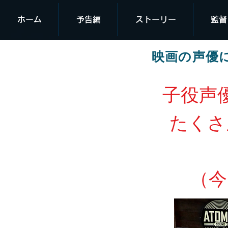
ホーム
予告編
ストーリー
監督
映画の声優
子役声
たくさ
​（