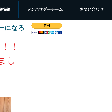
映情報
アンバサダーチーム
お問い合わせ
ーになろ
！！！
まし
）