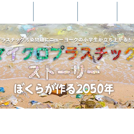
＆スタッフ
吹替版情報
自主上映
上