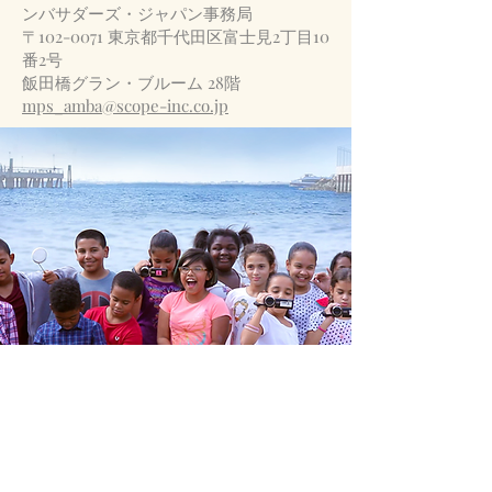
ンバサダーズ・ジャパン事務局
〒102-0071 東京都千代田区富士見2丁目10
番2号
飯田橋グラン・ブルーム 28階
mps_amba@scope-inc.co.jp
Cafeteria Culture (CafCu) is a
Project of The
Fund for the City of New York
, a charitable
organization.
Founded in 2009 as Styrofoam Out of
Schools.
Donations to Cafeteria Culture
are eligible for